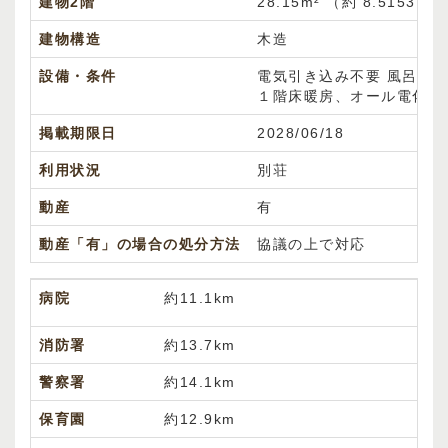
建物2階
28.15m² （約 8.515375
建物構造
木造
設備・条件
電気引き込み不要
風呂(電
１階床暖房、オール電化（
掲載期限日
2028/06/18
利用状況
別荘
動産
有
動産「有」の場合の処分方法
協議の上で対応
病院
約11.1km
消防署
約13.7km
警察署
約14.1km
保育園
約12.9km