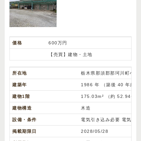
価格
600万円
【売買】建物・土地
所在地
栃木県那須郡那珂川町小川
建築年
1986 年 （築後 40 年経
建物1階
175.03m² （約
52.9465
建物構造
木造
設備・条件
電気引き込み必要
電気引
掲載期限日
2028/05/28