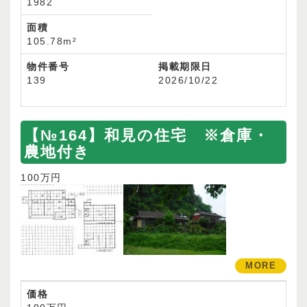
1982
面積
105.78m²
物件番号
掲載期限日
139
2026/10/22
【№164】和見の住宅 ※倉庫・
農地付き
100万円
MORE
価格