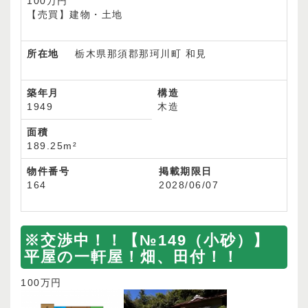
100万円
【売買】建物・土地
所在地
栃木県那須郡那珂川町 和見
築年月
構造
1949
木造
面積
189.25m²
物件番号
掲載期限日
164
2028/06/07
※交渉中！！【№149（小砂）】
平屋の一軒屋！畑、田付！！
100万円