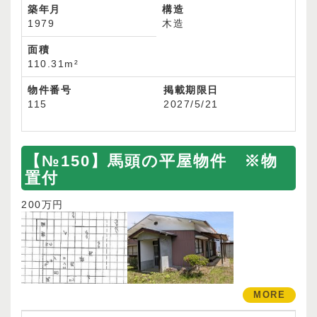
築年月
構造
1979
木造
面積
110.31m²
物件番号
掲載期限日
115
2027/5/21
【№150】馬頭の平屋物件 ※物
置付
200万円
MORE