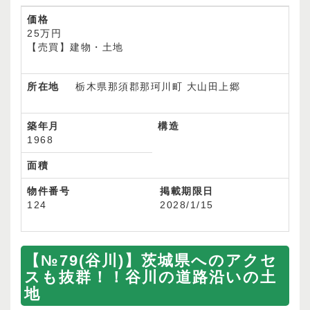
価格
25万円
【売買】建物・土地
所在地
栃木県那須郡那珂川町 大山田上郷
築年月
構造
1968
面積
物件番号
掲載期限日
124
2028/1/15
【№79(谷川)】茨城県へのアクセ
スも抜群！！谷川の道路沿いの土
地