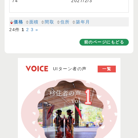
74
2027/2/3
価格
面積
間取
住所
築年月
24件
1
2
3
»
前のページにもどる
UIターン者の声
一覧