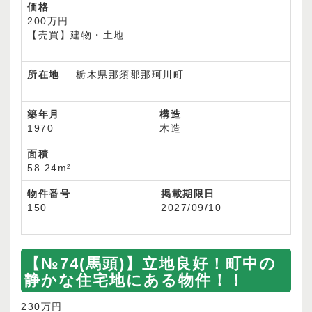
価格
200万円
【売買】建物・土地
所在地
栃木県那須郡那珂川町
築年月
構造
1970
木造
面積
58.24m²
物件番号
掲載期限日
150
2027/09/10
【№74(馬頭)】立地良好！町中の
静かな住宅地にある物件！！
230万円