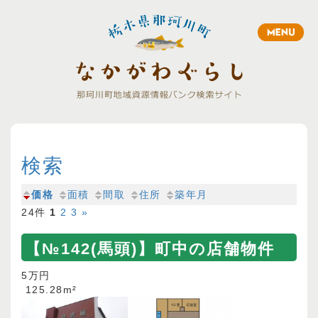
Toggle
navigation
検索
価格
面積
間取
住所
築年月
24件
1
2
3
»
【№142(馬頭)】町中の店舗物件
5万円
125.28m²